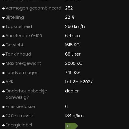
Vermogen gecombineerd
252
Bijtelling
22 %
Topsnelheid
250 km/h
Acceleratie 0-100
6.4 sec.
Gewicht
1615 KG
Tankinhoud
68 Liter
Max trekgewicht
2000 KG
Laadvermogen
745 KG
APK
tot 21-11-2027
Onderhoudsboekje
dealer
aanwezig?
Emissieklasse
6
CO2-emissie
184 g/km
Energielabel