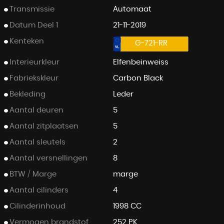
Transmissie
Automaat
Datum Deel 1
21-11-2019
Kenteken
G-721-RR
Interieurkleur
Elfenbeinweiss
Fabriekskleur
Carbon Black
Bekleding
Leder
Aantal deuren
5
Aantal zitplaatsen
5
Aantal sleutels
2
Aantal versnellingen
8
BTW / Marge
marge
Aantal cilinders
4
Cilinderinhoud
1998 CC
Vermogen brandstof
252 PK