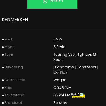
INRUILEN
KENMERKEN
Merk
BMW
Model
5 Serie
Type
Touring 530i High Exe. M-
Sport
Uitvoering
| Panorama | Comf.Stoel |
CarPlay
Carrosserie
Wagon
Prijs
€ 32.949,-
Tellerstand
85504 KM
Brandstof
Benzine