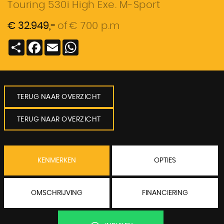
Touring 530i High Exe. M-Sport
€ 32.949,-
of
€ 700 p.m
Deel
Facebook
Email
WhatsApp
TERUG NAAR OVERZICHT
TERUG NAAR OVERZICHT
KENMERKEN
OPTIES
OMSCHRIJVING
FINANCIERING