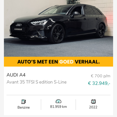
AUDI A4
€ 700 p/m
Avant 35 TFSI S edition S-Line
€ 32.949,-
81.959 km
2022
Benzine