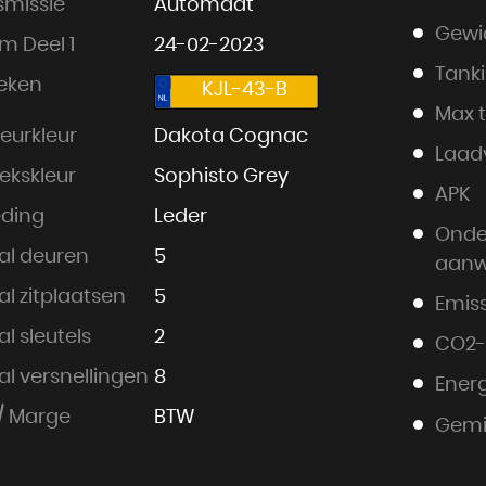
smissie
Automaat
Gewi
m Deel 1
24-02-2023
Tank
eken
KJL-43-B
Max 
ieurkleur
Dakota Cognac
Laad
ekskleur
Sophisto Grey
APK
eding
Leder
Onde
al deuren
5
aanw
l zitplaatsen
5
Emiss
l sleutels
2
CO2-
al versnellingen
8
Energ
/ Marge
BTW
Gemi