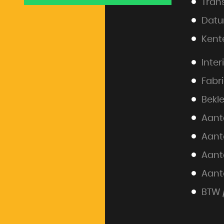
Tran
Datu
Kent
Inter
Fabri
Bekl
Aant
Aanta
Aanta
Aant
BTW 