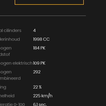
l cilinders
4
derinhoud
1998 CC
mogen
184 PK
dstof
ogen elektrisch
109 PK
mogen
292
mbineerd
ling
22 %
nelheid
225 km/h
eratie 0-100
6.1 sec.