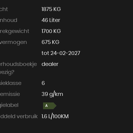
cht
1875 KG
inhoud
46 Liter
trekgewicht
1700 KG
vermogen
675 KG
tot 24-02-2027
rhoudsboekje
dealer
ezig?
ieklasse
6
emissie
39 g/km
ielabel
ddeld verbruik
1.6 L/100KM