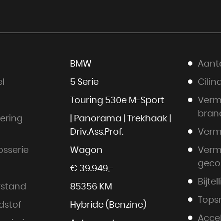
BMW
Aanta
l
5 Serie
Cilin
Touring 530e M-Sport
Ver
bran
oering
| Panorama | Trekhaak |
Driv.Ass.Prof.
Verm
osserie
Wagon
Ver
geco
€ 39.949,-
Bijtel
rstand
85356 KM
Tops
dstof
Hybride (Benzine)
Accel