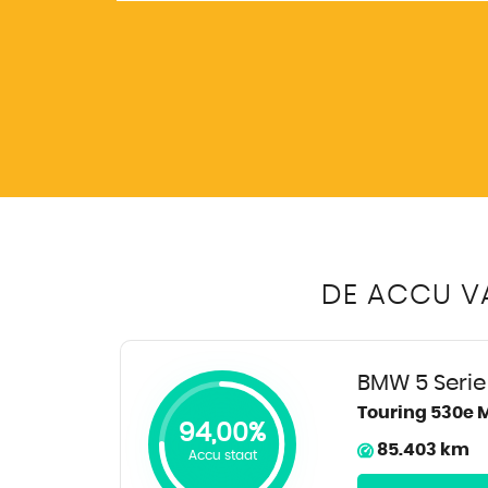
DE ACCU VA
BMW 5 Serie
Touring 530e 
94,00%
85.403 km
Accu staat