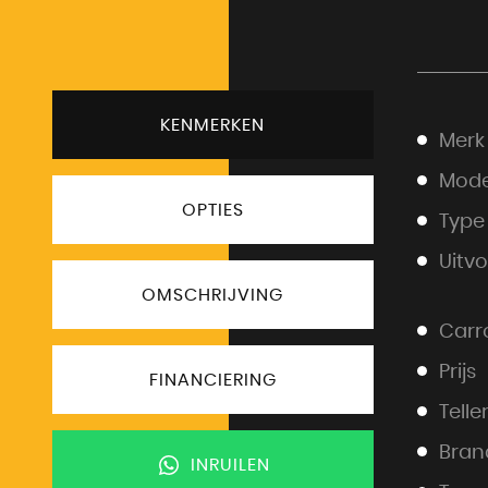
KENMERKEN
Merk
Mode
OPTIES
Type
Uitv
OMSCHRIJVING
Carr
Prijs
FINANCIERING
Telle
Bran
INRUILEN