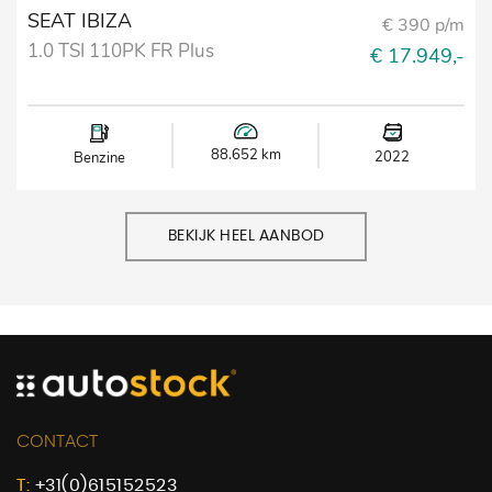
SEAT IBIZA
€ 390 p/m
1.0 TSI 110PK FR Plus
€ 17.949,-
88.652 km
2022
Benzine
BEKIJK HEEL AANBOD
CONTACT
T:
+31(0)615152523