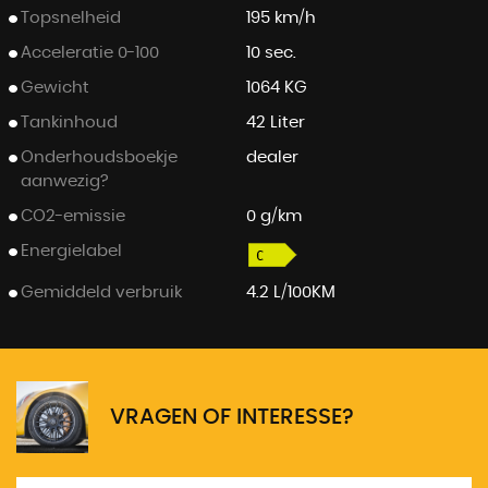
Topsnelheid
195 km/h
Acceleratie 0-100
10 sec.
Gewicht
1064 KG
Tankinhoud
42 Liter
Onderhoudsboekje
dealer
aanwezig?
CO2-emissie
0 g/km
Energielabel
Gemiddeld verbruik
4.2 L/100KM
VRAGEN OF INTERESSE?