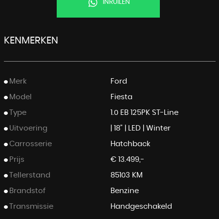
INRUILEN
KENMERKEN
Merk
Ford
Model
Fiesta
Type
1.0 EB 125PK ST-Line
Uitvoering
| 18" | LED | Winter
Carrosserie
Hatchback
Prijs
€ 13.499,-
Tellerstand
85103 KM
Brandstof
Benzine
Transmissie
Handgeschakeld