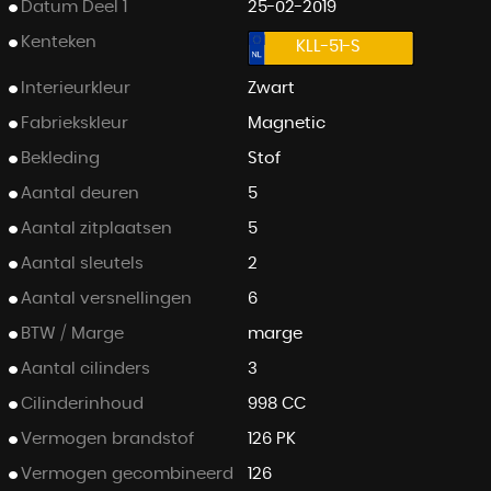
Datum Deel 1
25-02-2019
Kenteken
KLL-51-S
Interieurkleur
Zwart
Fabriekskleur
Magnetic
Bekleding
Stof
Aantal deuren
5
Aantal zitplaatsen
5
Aantal sleutels
2
Aantal versnellingen
6
BTW / Marge
marge
Aantal cilinders
3
Cilinderinhoud
998 CC
Vermogen brandstof
126 PK
Vermogen gecombineerd
126