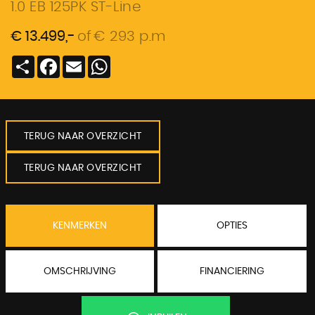
1.0 EB 125PK ST-Line
€ 13.499,-
of
€ 293 p.m
Deel
Facebook
Email
WhatsApp
TERUG NAAR OVERZICHT
TERUG NAAR OVERZICHT
KENMERKEN
OPTIES
OMSCHRIJVING
FINANCIERING