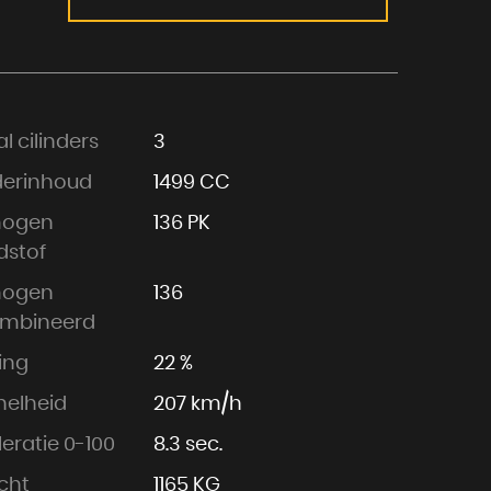
l cilinders
3
derinhoud
1499 CC
mogen
136 PK
dstof
mogen
136
mbineerd
ling
22 %
nelheid
207 km/h
eratie 0-100
8.3 sec.
cht
1165 KG