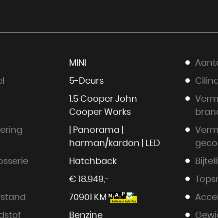
MINI
Aanta
l
5-Deurs
Cilin
1.5 Cooper John
Ver
Cooper Works
bran
oering
| Panorama |
Ver
harman/kardon | LED
geco
osserie
Hatchback
Bijtel
€ 18.949,-
Tops
rstand
70901 KM
Accel
dstof
Benzine
Gewi