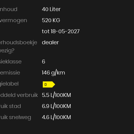
inhoud
40 Liter
vermogen
520 KG
tot 18-05-2027
rhoudsboekje
dealer
ezig?
ieklasse
6
emissie
146 g/km
ielabel
ddeld verbruik
5.5 L/100KM
uik stad
6.9 L/100KM
uik snelweg
4.6 L/100KM