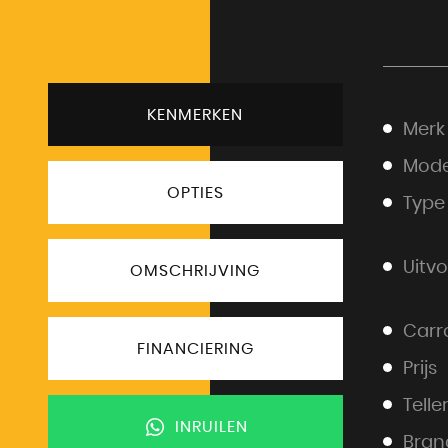
KENMERKEN
Merk
Mode
OPTIES
Type
Uitv
OMSCHRIJVING
Carr
FINANCIERING
Prijs
Telle
INRUILEN
Bran