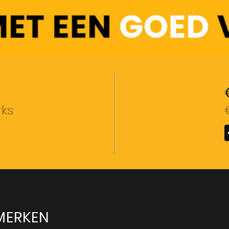
rks
MERKEN