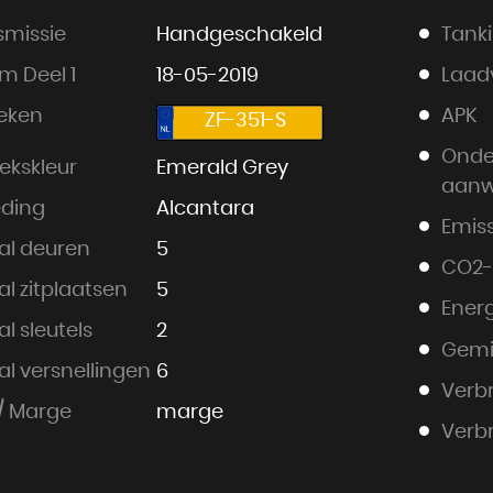
smissie
Handgeschakeld
Tank
m Deel 1
18-05-2019
Laad
eken
APK
ZF-351-S
Onde
ekskleur
Emerald Grey
aanw
eding
Alcantara
Emiss
al deuren
5
CO2-
l zitplaatsen
5
Energ
l sleutels
2
Gemi
al versnellingen
6
Verbr
/ Marge
marge
Verbr