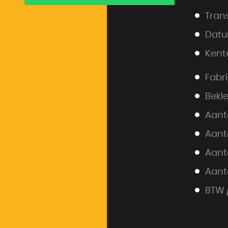
Tran
Datu
Kent
Fabri
Bekl
Aant
Aanta
Aanta
Aant
BTW 