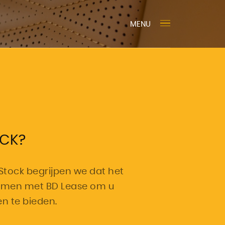
MENU
CK?
oStock begrijpen we dat het
samen met BD Lease om u
en te bieden.