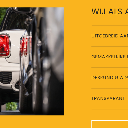
WIJ ALS
UITGEBREID A
GEMAKKELIJKE 
DESKUNDIG AD
TRANSPARANT